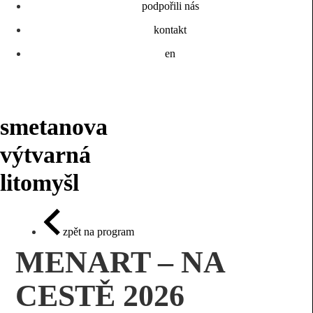
podpořili nás
kontakt
en
smetanova
výtvarná
litomyšl
zpět na program
MENART – NA
CESTĚ 2026