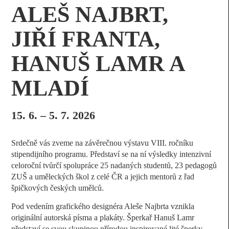
ALEŠ NAJBRT,
JIŘÍ FRANTA,
HANUŠ LAMR A
MLADÍ
15. 6. – 5. 7. 2026
Srdečně vás zveme na závěrečnou výstavu VIII. ročníku
stipendijního programu. Představí se na ní výsledky intenzivní
celoroční tvůrčí spolupráce 25 nadaných studentů, 23 pedagogů
ZUŠ a uměleckých škol z celé ČR a jejich mentorů z řad
špičkových českých umělců.
Pod vedením grafického designéra Aleše Najbrta vznikla
originální autorská písma a plakáty. Šperkař Hanuš Lamr
představí se svou skupinou přírodou inspirované lité šperky.