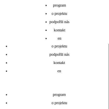
Přejít
smetanova
program
program
k
obsahu
o projektu
o projektu
výtvarná
podpořili nás
podpořili nás
litomyšl
kontakt
kontakt
program
en
en
o projektu
podpořili nás
kontakt
en
program
o projektu