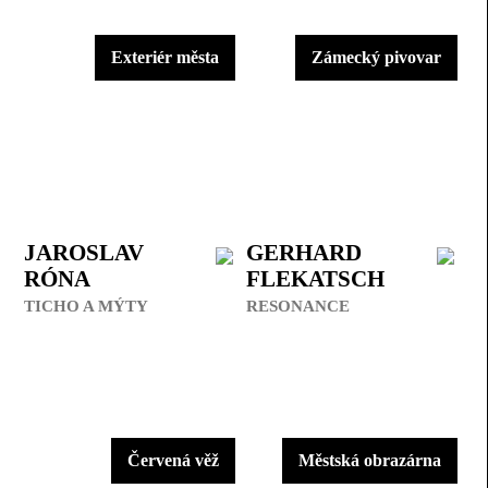
Exteriér města
Zámecký pivovar
JAROSLAV
GERHARD
RÓNA
FLEKATSCH
TICHO A MÝTY
RESONANCE
Červená věž
Městská obrazárna