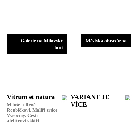
Galerie na Milovské
Městská obrazárna
huti
Vitrum et natura
VARIANT JE
VÍCE
Miluše a René
Roubíčkovi. Malíři srdce
Vysočiny. Čeští
ateliéroví skláři.