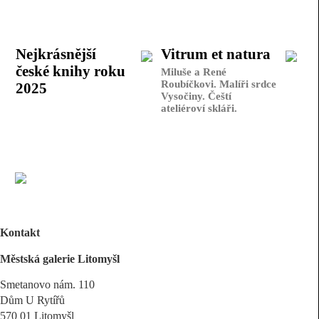
Nejkrásnější
Vitrum et natura
české knihy roku
Miluše a René
Roubíčkovi. Malíři srdce
2025
Vysočiny. Čeští
ateliéroví skláři.
Kontakt
Městská galerie Litomyšl
Smetanovo nám. 110
Dům U Rytířů
570 01 Litomyšl