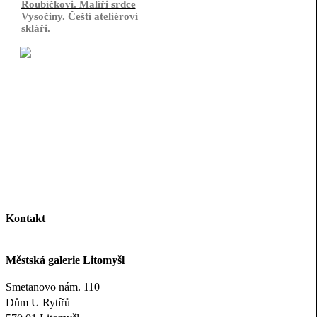
Roubíčkovi. Malíři srdce
Vysočiny. Čeští ateliéroví
skláři.
Kontakt
Městská galerie Litomyšl
Smetanovo nám. 110
Dům U Rytířů