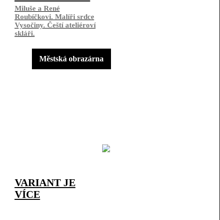
Miluše a René
Roubíčkovi. Malíři srdce
Vysočiny. Čeští ateliéroví
skláři.
Městská obrazárna
VARIANT JE
VÍCE