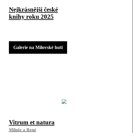
Nejkrásnější české
knihy roku 2025
Galerie na Milovské huti
Vitrum et natura
Miluše a René