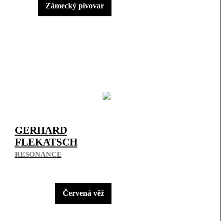
Zámecký pivovar
GERHARD
FLEKATSCH
RESONANCE
Červená věž