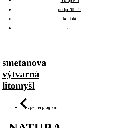
o projektu
podpořili nás
kontakt
en
smetanova
výtvarná
litomyšl
zpět na program
NATURA