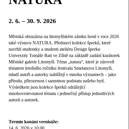
2. 6. – 30. 9. 2026
Městská obrazárna na litomyšlském zámku hostí v roce 2026
také výstavu NATURA. Představí kolekce šperků, které
navrhli studentky a studenti ateliéru Design šperku
Univerzity Tomáše Bati ve Zlíně na základě zadání kurátorek
Městské galerie Litomyšl. Téma „natura“, které je zároveň
tématem letošního ročníku festivalu Smetanova Litomyšl,
mladí autoři a autorky nahlížejí v mnoha významech – jako
přírodu, přirozenost i samotnou podstatu našeho bytí.
Výsledkem jsou kolekce šperků odrážející
mnohovrstevnatost tématu i jedinečný přístup jednotlivých
autorů a autorek.
Termín konání vernisáže:
14. 6. 2026 v 10.00